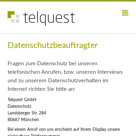
Über uns
Datenschutzbeauftragter
Leistungsspektrum
Datenschutz
Fragen zum Datenschutz bei unseren
telefonischen Anrufen, bzw. unseren Interviews
Erklärung
und zu unserem Datenschutzverhalten im
DS-Beauftragter
Internet richten Sie bitte an:
Beschwerde
Telquest GmbH
Datenschutz
Qualität
Landsberger Str. 284
Jobs
80687 München
Bei einem Anruf von uns erscheint auf Ihrem Display unsere
Kontakt